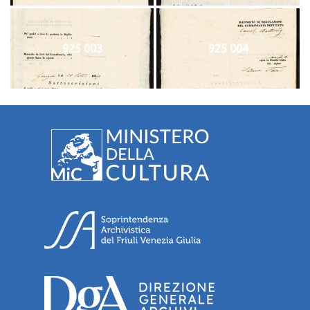
925 003
925 004