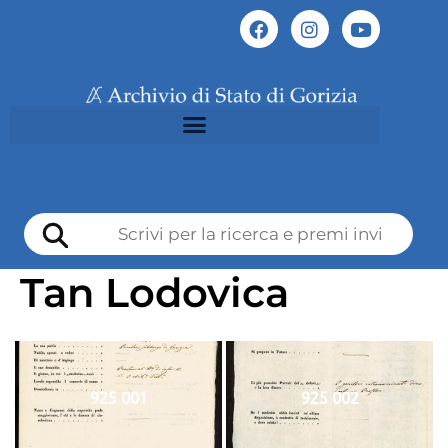
Tan Lodovica
925 001
925 002