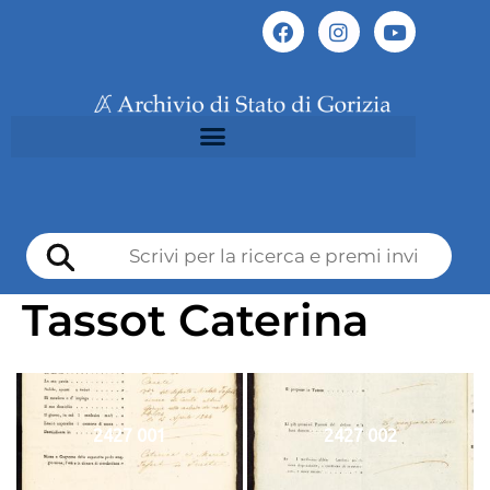
Tassot Caterina
2427 001
2427 002