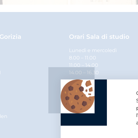
 Gorizia
Orari Sala di studio
Lunedì e mercoledì
8.00 – 11.00
11.00 – 14.00
1
14.00 – 16.30
Martedì, giovedì e venerdì
8.00 – 11.00
11.00 – 14.00
elen