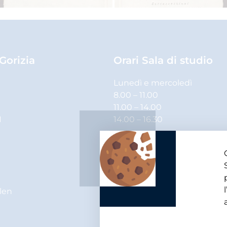
 Gorizia
Orari Sala di studio
Lunedì e mercoledì
8.00 – 11.00
11.00 – 14.00
1
14.00 – 16.30
Martedì, giovedì e venerdì
8.00 – 11.00
11.00 – 14.00
elen