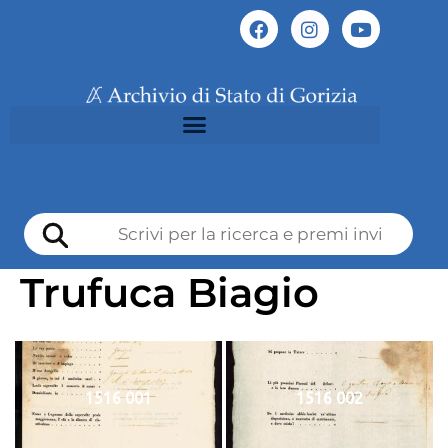
Trufuca Biagio
1516 001
1516 002