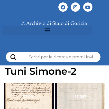
Tuni Simone-2
57 001
57 002