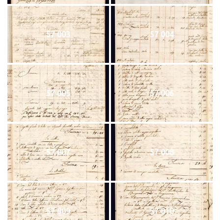
57 003
57 004
57 005
57 006
57 007
57 008
57 009
57 010