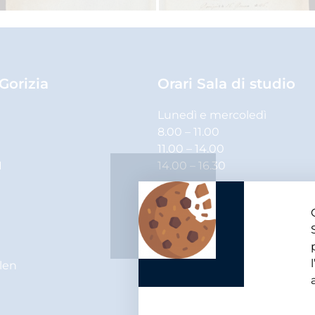
 Gorizia
Orari Sala di studio
Lunedì e mercoledì
8.00 – 11.00
11.00 – 14.00
1
14.00 – 16.30
Martedì, giovedì e venerdì
8.00 – 11.00
11.00 – 14.00
elen