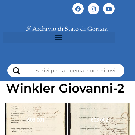
Winkler Giovanni-2
603 001
603 002