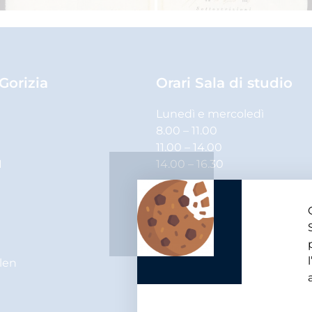
 Gorizia
Orari Sala di studio
Lunedì e mercoledì
8.00 – 11.00
11.00 – 14.00
1
14.00 – 16.30
Martedì, giovedì e venerdì
8.00 – 11.00
11.00 – 14.00
elen