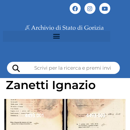
Zanetti Ignazio
4493 001
4493 002