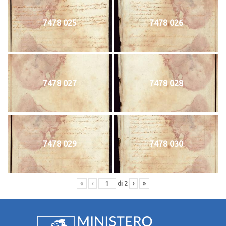
7478 025
7478 026
7478 027
7478 028
7478 029
7478 030
«
‹
di
2
›
»