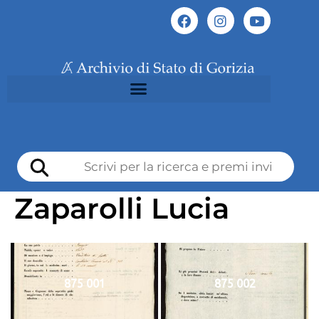
Zaparolli Lucia
875 001
875 002