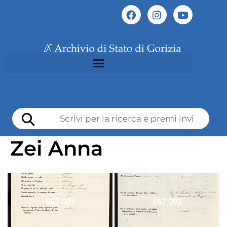
Zei Anna
667 001
667 002