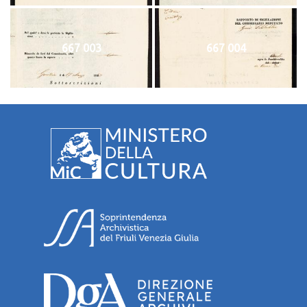
667 003
667 004