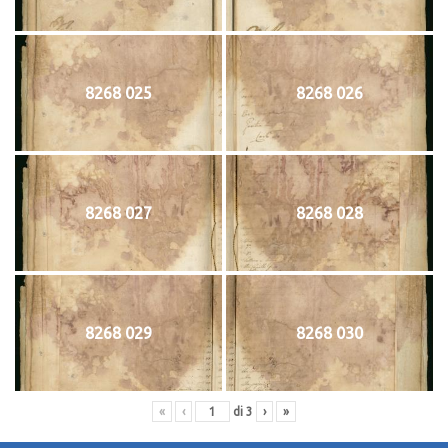
8268 025
8268 026
8268 027
8268 028
8268 029
8268 030
«
‹
di
3
›
»