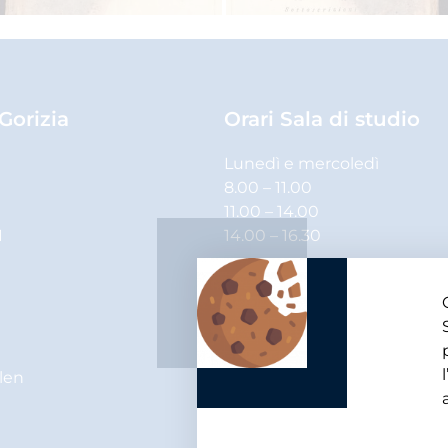
 Gorizia
Orari Sala di studio
Lunedì e mercoledì
8.00 – 11.00
11.00 – 14.00
1
14.00 – 16.30
Martedì, giovedì e venerdì
8.00 – 11.00
11.00 – 14.00
elen