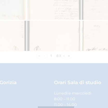
«
‹
di
3
›
»
 Gorizia
Orari Sala di studio
Lunedì e mercoledì
8.00 – 11.00
11.00 – 14.00