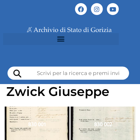
Zwick Giuseppe
830 001
830 002