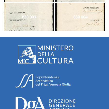
830 003
830 004