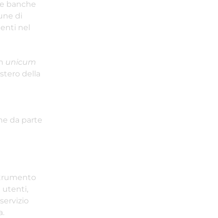
 le banche
mune di
denti nel
un
unicum
stero della
che da parte
 strumento
 utenti,
servizio
a.