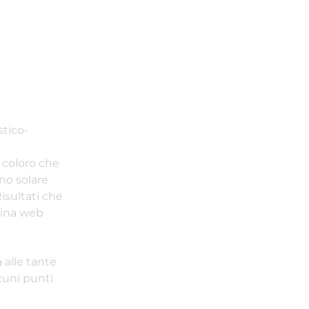
stico-
o
i coloro che
no solare
isultati che
agina web
 alle tante
lcuni punti