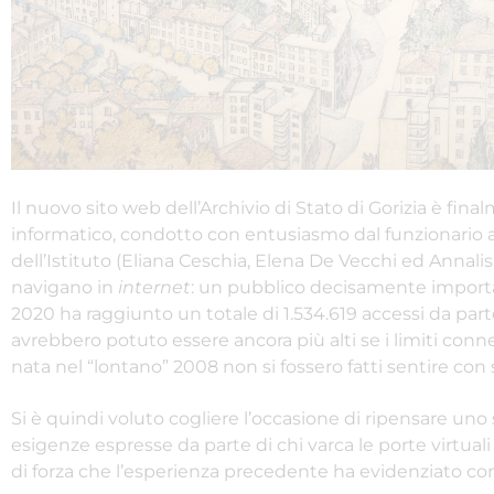
Il nuovo sito web dell’Archivio di Stato di Gorizia è fina
informatico, condotto con entusiasmo dal funzionario a
dell’Istituto (Eliana Ceschia, Elena De Vecchi ed Annalisa
navigano in
internet
: un pubblico decisamente important
2020 ha raggiunto un totale di 1.534.619 accessi da part
avrebbero potuto essere ancora più alti se i limiti conn
nata nel “lontano” 2008 non si fossero fatti sentire c
Si è quindi voluto cogliere l’occasione di ripensare uno
esigenze espresse da parte di chi varca le porte virtuali 
di forza che l’esperienza precedente ha evidenziato co