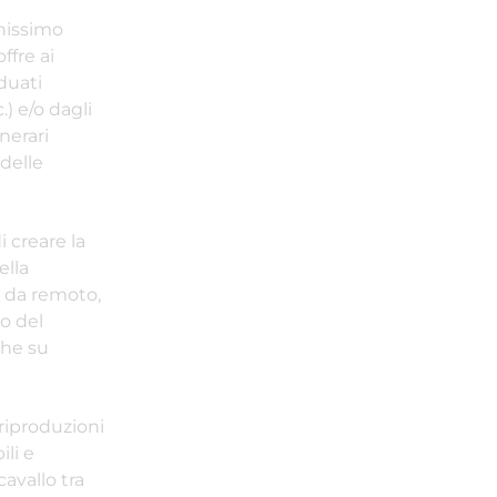
chissimo
offre ai
iduati
) e/o dagli
nerari
delle
 creare la
ella
a da remoto,
to del
che su
 riproduzioni
ili e
cavallo tra