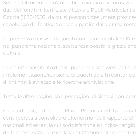
Sette e Ottocento, un’autentica miniera di informazioni
dati dei fondi militari (Liste di Leva e Ruoli Matricolari) 
Gorizia (1830-1956) da cui si possono desumere preziose n
capoluogo dell’antica Contea a partire dalla prima metà
La presenza massiva di questi contenuti digitali nell’amb
nel panorama nazionale, scelta resa possibile grazie anc
Cultura.
Le infinite possibilità di sviluppo che il sito web, per 
implementazione/revisione di questi ed altri contenuti 
di chi non è avvezzo alle ricerche archivistiche.
Tutte le altre pagine, che per ragioni di sintesi non p
Concludendo, il direttore Marco Plesnicar ed il persona
contribuisca a consolidare ulteriormente il rapporto di f
nazionali ed esteri, la cui soddisfazione è l’indice tan
della conservazione e della valorizzazione di ciò che ren