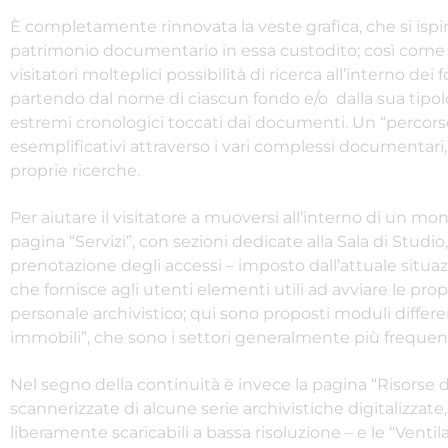
È completamente rinnovata la veste grafica, che si ispir
patrimonio documentario in essa custodito; così come l
visitatori molteplici possibilità di ricerca all’interno dei
partendo dal nome di ciascun fondo e/o dalla sua tipologi
estremi cronologici toccati dai documenti. Un “percors
esemplificativi attraverso i vari complessi documentar
proprie ricerche.
Per aiutare il visitatore a muoversi all’interno di un m
pagina “Servizi”, con sezioni dedicate alla Sala di Studi
prenotazione degli accessi – imposto dall’attuale situa
che fornisce agli utenti elementi utili ad avviare le pro
personale archivistico; qui sono proposti moduli differen
immobili”, che sono i settori generalmente più frequenta
Nel segno della continuità è invece la pagina “Risorse dig
scannerizzate di alcune serie archivistiche digitalizzate
liberamente scaricabili a bassa risoluzione – e le “Ventilaz