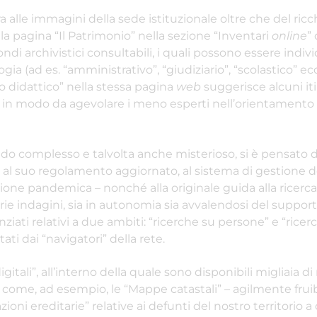
a alle immagini della sede istituzionale oltre che del ric
a pagina “Il Patrimonio” nella sezione “Inventari
online
” 
 fondi archivistici consultabili, i quali possono essere indiv
a (ad es. “amministrativo”, “giudiziario”, “scolastico” ecc.
o didattico” nella stessa pagina
web
suggerisce alcuni iti
i, in modo da agevolare i meno esperti nell’orientamento 
ondo complesso e talvolta anche misterioso, si è pensato di
o, al suo regolamento aggiornato, al sistema di gestione d
zione pandemica – nonché alla originale guida alla ricerc
prie indagini, sia in autonomia sia avvalendosi del suppor
ziati relativi a due ambiti: “ricerche su persone” e “ricer
ti dai “navigatori” della rete.
itali”, all’interno della quale sono disponibili migliaia di
, come, ad esempio, le “Mappe catastali” – agilmente fruib
ioni ereditarie” relative ai defunti del nostro territorio a 