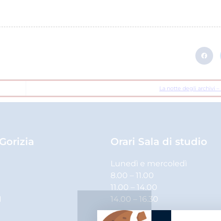
La notte degli archivi 
 Gorizia
Orari Sala di studio
Lunedì e mercoledì
8.00 – 11.00
11.00 – 14.00
1
14.00 – 16.30