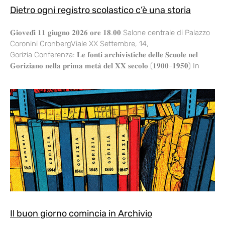
Dietro ogni registro scolastico c’è una storia
𝐆𝐢𝐨𝐯𝐞𝐝𝐢̀ 𝟏𝟏 𝐠𝐢𝐮𝐠𝐧𝐨 𝟐𝟎𝟐𝟔 𝐨𝐫𝐞 𝟏𝟖.𝟎𝟎 Salone centrale di Palazzo
Coronini CronbergViale XX Settembre, 14,
Gorizia Conferenza: 𝐋𝐞 𝐟𝐨𝐧𝐭𝐢 𝐚𝐫𝐜𝐡𝐢𝐯𝐢𝐬𝐭𝐢𝐜𝐡𝐞 𝐝𝐞𝐥𝐥𝐞 𝐒𝐜𝐮𝐨𝐥𝐞 𝐧𝐞𝐥
𝐆𝐨𝐫𝐢𝐳𝐢𝐚𝐧𝐨 𝐧𝐞𝐥𝐥𝐚 𝐩𝐫𝐢𝐦𝐚 𝐦𝐞𝐭𝐚̀ 𝐝𝐞𝐥 𝐗𝐗 𝐬𝐞𝐜𝐨𝐥𝐨 (𝟏𝟗𝟎𝟎-𝟏𝟗𝟓𝟎) In
Il buon giorno comincia in Archivio