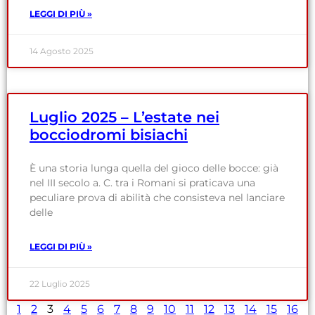
LEGGI DI PIÙ »
14 Agosto 2025
Luglio 2025 – L’estate nei
bocciodromi bisiachi
È una storia lunga quella del gioco delle bocce: già
nel III secolo a. C. tra i Romani si praticava una
peculiare prova di abilità che consisteva nel lanciare
delle
LEGGI DI PIÙ »
22 Luglio 2025
1
2
3
4
5
6
7
8
9
10
11
12
13
14
15
16