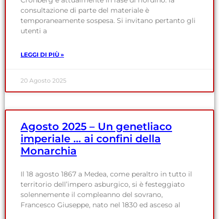
consultazione di parte del materiale è
temporaneamente sospesa. Si invitano pertanto gli
utenti a
LEGGI DI PIÙ »
20 Agosto 2025
Agosto 2025 – Un genetliaco
imperiale … ai confini della
Monarchia
Il 18 agosto 1867 a Medea, come peraltro in tutto il
territorio dell’impero asburgico, si è festeggiato
solennemente il compleanno del sovrano,
Francesco Giuseppe, nato nel 1830 ed asceso al