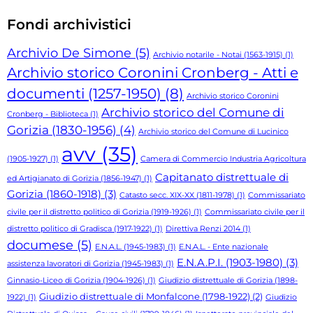
Fondi archivistici
Archivio De Simone
(5)
Archivio notarile - Notai (1563-1915)
(1)
Archivio storico Coronini Cronberg - Atti e
documenti (1257-1950)
(8)
Archivio storico Coronini
Archivio storico del Comune di
Cronberg - Biblioteca
(1)
Gorizia (1830-1956)
(4)
Archivio storico del Comune di Lucinico
avv
(35)
(1905-1927)
(1)
Camera di Commercio Industria Agricoltura
Capitanato distrettuale di
ed Artigianato di Gorizia (1856-1947)
(1)
Gorizia (1860-1918)
(3)
Catasto secc. XIX-XX (1811-1978)
(1)
Commissariato
civile per il distretto politico di Gorizia (1919-1926)
(1)
Commissariato civile per il
distretto politico di Gradisca (1917-1922)
(1)
Direttiva Renzi 2014
(1)
documese
(5)
E.N.A.L. (1945-1983)
(1)
E.N.A.L. - Ente nazionale
E.N.A.P.I. (1903-1980)
(3)
assistenza lavoratori di Gorizia (1945-1983)
(1)
Ginnasio-Liceo di Gorizia (1904-1926)
(1)
Giudizio distrettuale di Gorizia (1898-
Giudizio distrettuale di Monfalcone (1798-1922)
(2)
1922)
(1)
Giudizio