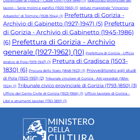
Distrettuale di Quisca – Cause civili (1799-1846)
(1)
Ispettorato provinciale del
lavoro – Serie molini e panifici (1920-1965)
(1)
Istituto magistrale "Vincenzo
Prefettura di Gorizia -
Arbarello" di Tolmino (1928-1944)
(1)
Prefettura
Archivio di Gabinetto (1927-1947)
(5)
di Gorizia - Archivio di Gabinetto (1945-1986)
Prefettura di Gorizia - Archivio
(6)
generale (1927-1962)
(10)
Prefettura di Gorizia - Ufficio
Pretura di Gradisca (1503-
stralcio di Pola (1919-1947)
(1)
1830)
(6)
Provveditorato agli studi
Procura dello Stato (1848-1922)
(1)
di Pola (1923-1951)
(2)
Tribunale circolare di Gorizia - Atti presidiali (1854-
Tribunale civico provinciale di Gorizia (1793-1850)
(3)
1924)
(1)
Ufficio del Genio Civile di Gorizia (1923-1966)
(1)
Ufficio tavolare di Gorizia –
Libri e strumenti tavolari (1761-1891)
(1)