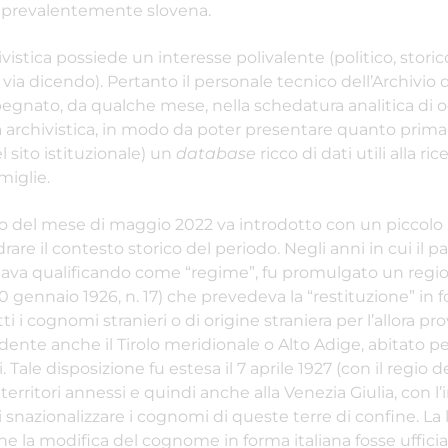
 prevalentemente slovena.
ivistica possiede un interesse polivalente (politico, storic
 via dicendo). Pertanto il personale tecnico dell’Archivio d
pegnato, da qualche mese, nella schedatura analitica di 
à archivistica, in modo da poter presentare quanto prim
el sito istituzionale) un
database
ricco di dati utili alla ri
miglie.
 del mese di maggio 2022 va introdotto con un piccolo i
rare il contesto storico del periodo. Negli anni in cui il pa
tava qualificando come “regime”, fu promulgato un regi
10 gennaio 1926, n. 17) che prevedeva la “restituzione” in 
tti i cognomi stranieri o di origine straniera per l’allora pro
dente anche il Tirolo meridionale o Alto Adige, abitato pe
Tale disposizione fu estesa il 7 aprile 1927 (con il regio d
i territori annessi e quindi anche alla Venezia Giulia, con l
 snazionalizzare i cognomi di queste terre di confine. La
e la modifica del cognome in forma italiana fosse ufficia