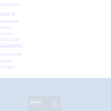
ivio storico del
ttuale di
tto politico di
N.A.P.I.
)
Giudizio
 Tolmino (1928-
i Gabinetto
io stralcio di Pola
Tribunale
)
(1)
Ufficio