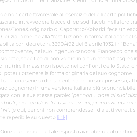
Jejčič” mutati in “Ielli” anziché “Gerini”, di fiorentina prosap
do non certo favorevole all’esercizio delle libertà politiche
ciano intravvedere tracce di episodi faceti, nella loro trag
nes/Boneš, originario di Caporetto/Kobarid, fece un espo
 Gorizia in merito alla “restituzione in forma italiana” del 
ilita con decreto n. 3390/492 del 6 aprile 1932 in “Bona”. 
 commovente, nel suo ingenuo candore: Francesco, che si
ionato, specificò di non volere in alcun modo trasgredire
i nutrire il massimo rispetto nei confronti dello Stato; c
 poter riottenere la forma originaria del suo cognome
tutta una serie di documenti storici in suo possesso, at
 suo cognome) in una versione italiana più pronunciabile.
ata con le sue stesse parole: “
per non … dare ai suoi di
ntuali poco gradevoli trasformazioni, pronunziando al p
 “
M
”. [e qui, per chi non comprendesse i dialetti veneti, 
one reperibile su questo
link]
.
i Gorizia, conscio che tale esposto avrebbero potuto finire