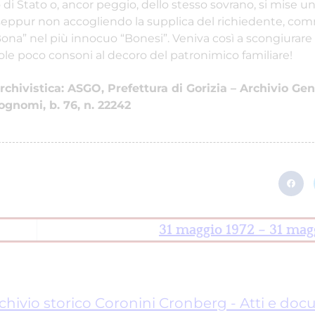
o di Stato o, ancor peggio, dello stesso sovrano, si mise 
 seppur non accogliendo la supplica del richiedente, c
Bona” nel più innocuo “Bonesi”. Veniva così a scongiurare
role poco consoni al decoro del patronimico familiare!
chivistica: ASGO, Prefettura di Gorizia – Archivio Gen
gnomi, b. 76, n. 22242
31 maggio 1972 – 31 mag
chivio storico Coronini Cronberg - Atti e do