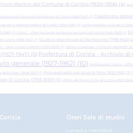
hivio storico del Comune di Gorizia (1830-1956)
(4)
Arch
Capitanato distre
stria Agricoltura ed Artigianato di Gorizia (1856-1947)
(1)
le per il distretto politico di Gorizia (1919-1926)
(1)
Commissariato civile per il distre
E.
45-1983)
(1)
E.N.A.L. - Ente nazionale assistenza lavoratori di Gorizia (1945-1983)
(1)
Giudizio distrettuale di Monfalcone (1798-1922)
(2
di Gorizia (1898-1922)
(1)
ro – Serie molini e panifici (1920-1965)
(1)
Istituto magistrale "Vincenzo Arbarello" di
Prefettura di Gorizia - Archivio d
 (1927-1947)
(5)
ivio generale (1927-1962)
(10)
Prefettura di Gorizia - Uffic
Provveditorato agli studi di Pola (1923-1951)
(2)
 dello Stato (1848-1922)
(1)
ale di Gorizia (1793-1850)
(3)
Ufficio del Genio Civile di Gorizia (1923-1966
 Gorizia
Orari Sala di studio
Lunedì e mercoledì