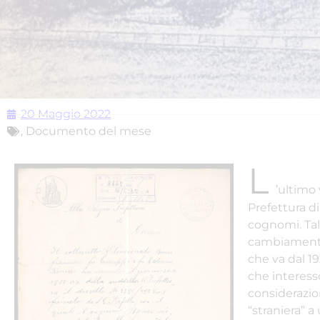
20 Maggio 2022
,
Documento del mese
L
’ultimo
Prefettura di
cognomi. Tal
cambiamento 
che va dal 19
che interess
considerazio
“straniera” a