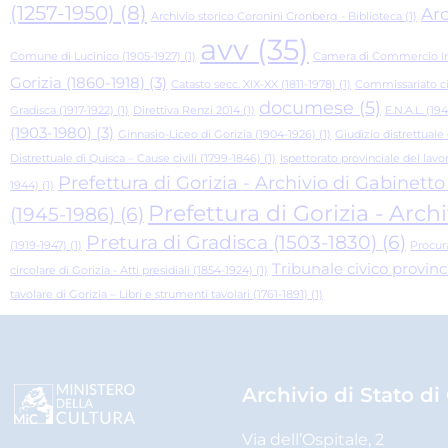
(1257-1950)
(8)
Arc
Archivio storico Coronini Cronberg - Biblioteca
(1)
avv
(35)
Comune di Lucinico (1905-1927)
(1)
Camera di Commercio Indu
Gorizia (1860-1918)
(3)
Catasto secc. XIX-XX (1811-1978)
(1)
Commissariato civi
documese
(5)
Gradisca (1917-1922)
(1)
Direttiva Renzi 2014
(1)
E.N.A.L. (19
(1903-1980)
(3)
Ginnasio-Liceo di Gorizia (1904-1926)
(1)
Giudizio distrettuale 
Distrettuale di Quisca – Cause civili (1799-1846)
(1)
Ispettorato provinciale del lavo
Prefettura di Gorizia - Archivio di Gabinetto
1944)
(1)
Prefettura di Gorizia - Arch
(1945-1986)
(6)
Pretura di Gradisca (1503-1830)
(6)
(1919-1947)
(1)
Procura
Tribunale civico provinci
circolare di Gorizia - Atti presidiali (1854-1924)
(1)
tavolare di Gorizia – Libri e strumenti tavolari (1761-1891)
(1)
Archivio di Stato di
Via dell’Ospitale, 2