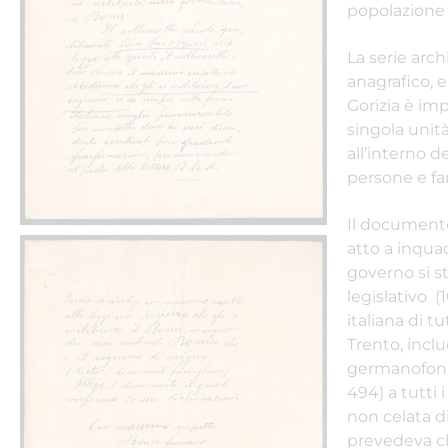
popolazione
La serie arch
anagrafico, e
Gorizia è im
singola unit
all’interno d
persone e fa
Il documento
atto a inquad
governo si s
legislativo (
italiana di tu
Trento, inclu
germanofoni. 
494) a tutti 
non celata di
prevedeva ch