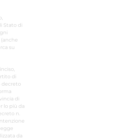
o,
i Stato di
ogni
a (anche
cerca su
nciso,
rtito di
o decreto
forma
vincia di
r lo più da
ecreto n.
’intenzione
 legge
lizzata da