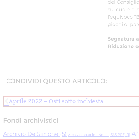
del Consigli
sul cuore e,
l’equivoco “
giochi di pa
Segnatura ar
Riduzione co
CONDIVIDI QUESTO ARTICOLO:
Aprile 2022 – Osti sotto inchiesta
Fondi archivistici
Ar
Archivio De Simone
(5)
Archivio notarile - Notai (1563-1915)
(1)