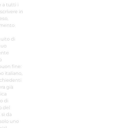
a tutti i
scrivere in
eso,
iamento
uito di
guo
ente
o
buon fine:
o italiano,
ichiedenti
ra già
sica
o di
o del
 sì da
 solo uno