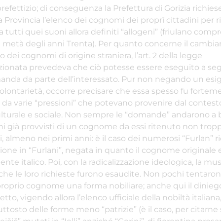
efettizio; di conseguenza la Prefettura di Gorizia richiese 
Provincia l’elenco dei cognomi dei proprî cittadini per ri
a tutti quei suoni allora definiti “allogeni” (friulano compr
 metà degli anni Trenta). Per quanto concerne il camb
o dei cognomi di origine straniera, l’art. 2 della legge
onata prevedeva che ciò potesse essere eseguito a seg
nda da parte dell’interessato. Pur non negando un esi
olontarietà, occorre precisare che essa spesso fu fortem
da varie “pressioni” che potevano provenire dal contest
culturale e sociale. Non sempre le “domande” andarono a 
ni già provvisti di un cognome da essi ritenuto non tropp
, almeno nei primi anni: è il caso dei numerosi “Furlan” r
ione in “Furlani”, negata in quanto il cognome originale e
nte italico. Poi, con la radicalizzazione ideologica, la mu
he le loro richieste furono esaudite. Non pochi tentaron
 proprio cognome una forma nobiliare; anche qui il dinieg
tto, vigendo allora l’elenco ufficiale della nobiltà italiana,
ttosto delle forme meno “patrizie” (è il caso, per citarne