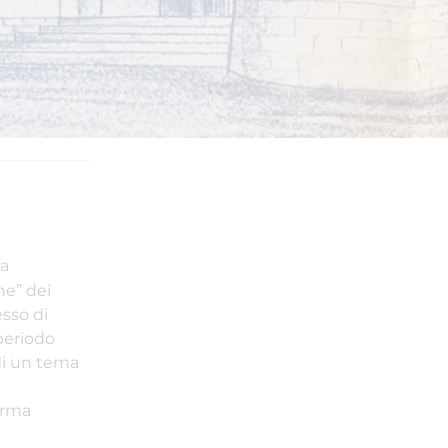
la
ne” dei
sso di
periodo
 di un tema
orma