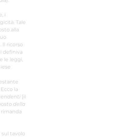
ia).
, i
icità. Tale
sto alla
suo
Il ricorso
 definiva
 le leggi,
hiese
testante
 Ecco la
scendenti
[il
osto della
si rimanda
 sul tavolo