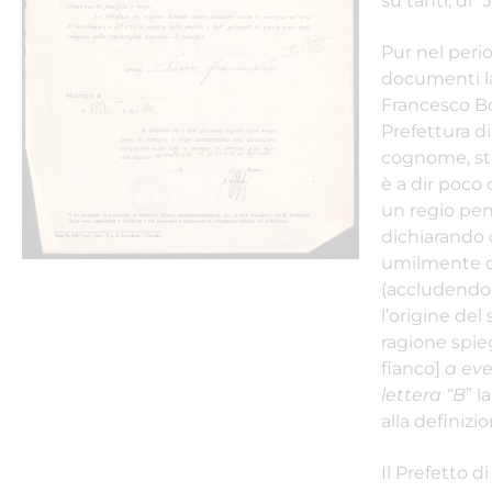
su tanti, di “
Pur nel perio
documenti las
Francesco Bo
Prefettura di
cognome, stab
è a dir poco
un regio pens
dichiarando d
umilmente di
(accludendo 
l’origine del
ragione spieg
fianco]
a eve
lettera “B
” la
alla definizi
Il Prefetto d