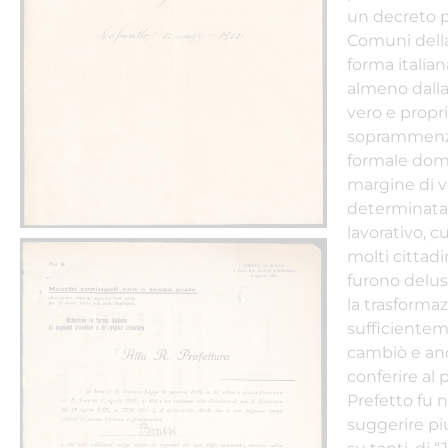
un decreto pr
Comuni della 
forma italian
almeno dalla
vero e propri
soprammenzi
formale doma
margine di v
determinata 
lavorativo, 
molti cittadi
furono delusi
la trasformaz
sufficienteme
cambiò e anc
conferire al
Prefetto fu ne
suggerire piu