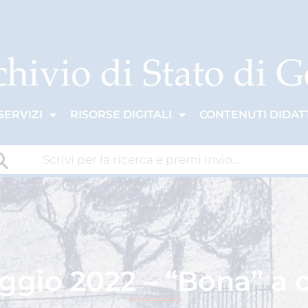
SERVIZI
RISORSE DIGITALI
CONTENUTI DIDATT
gio 2022 – “Bona” a 