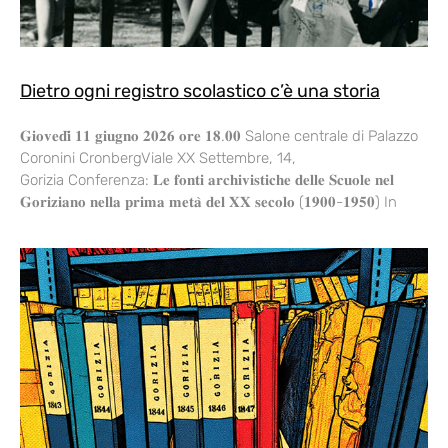
Dietro ogni registro scolastico c’è una storia
𝐆𝐢𝐨𝐯𝐞𝐝𝐢̀ 𝟏𝟏 𝐠𝐢𝐮𝐠𝐧𝐨 𝟐𝟎𝟐𝟔 𝐨𝐫𝐞 𝟏𝟖.𝟎𝟎 Salone centrale di Palazzo
Coronini CronbergViale XX Settembre, 14,
Gorizia Conferenza: 𝐋𝐞 𝐟𝐨𝐧𝐭𝐢 𝐚𝐫𝐜𝐡𝐢𝐯𝐢𝐬𝐭𝐢𝐜𝐡𝐞 𝐝𝐞𝐥𝐥𝐞 𝐒𝐜𝐮𝐨𝐥𝐞 𝐧𝐞𝐥
𝐆𝐨𝐫𝐢𝐳𝐢𝐚𝐧𝐨 𝐧𝐞𝐥𝐥𝐚 𝐩𝐫𝐢𝐦𝐚 𝐦𝐞𝐭𝐚̀ 𝐝𝐞𝐥 𝐗𝐗 𝐬𝐞𝐜𝐨𝐥𝐨 (𝟏𝟗𝟎𝟎-𝟏𝟗𝟓𝟎) In